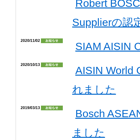
Robert BOS
Supplier
2020/11/02
SIAM AIS
2020/10/13
AISIN Worl
れました
2019/03/13
Bosch ASEA
ました