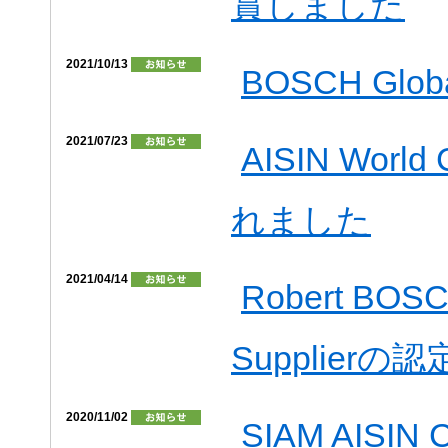
賞しました
2021/10/13
BOSCH Global
2021/07/23
AISIN Worl
れました
2021/04/14
Robert BOS
Supplier
2020/11/02
SIAM AIS