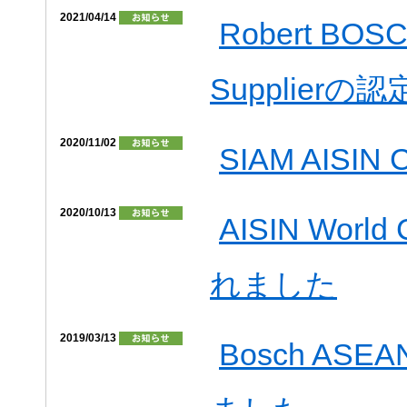
2021/04/14
Robert BOS
Supplier
2020/11/02
SIAM AIS
2020/10/13
AISIN Worl
れました
2019/03/13
Bosch ASEA