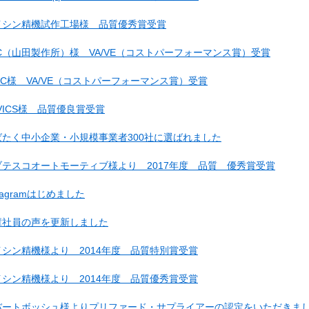
イシン精機試作工場様 品質優秀賞受賞
SC（山田製作所）様 VA/VE（コストパーフォーマンス賞）受賞
AC様 VA/VE（コストパーフォーマンス賞）受賞
VICS様 品質優良賞受賞
ばたく中小企業・小規模事業者300社に選ばれました
ブテスコオートモーティブ様より 2017年度 品質 優秀賞受賞
stagramはじめました
輩社員の声を更新しました
イシン精機様より 2014年度 品質特別賞受賞
イシン精機様より 2014年度 品質優秀賞受賞
バートボッシュ様よりプリファード・サプライアーの認定をいただきま