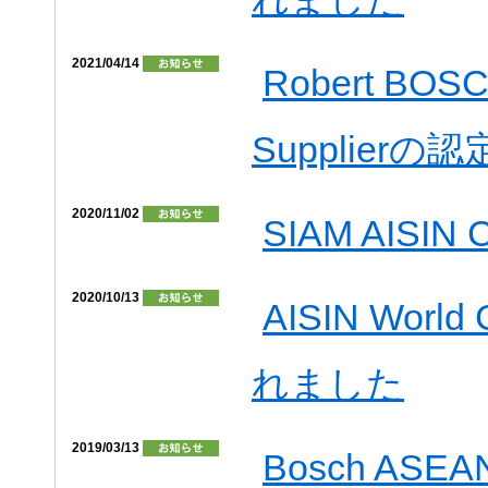
2021/04/14
Robert BOS
Supplier
2020/11/02
SIAM AIS
2020/10/13
AISIN Worl
れました
2019/03/13
Bosch ASEA