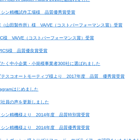
イシン精機試作工場様 品質優秀賞受賞
SC（山田製作所）様 VA/VE（コストパーフォーマンス賞）受賞
AC様 VA/VE（コストパーフォーマンス賞）受賞
VICS様 品質優良賞受賞
ばたく中小企業・小規模事業者300社に選ばれました
ブテスコオートモーティブ様より 2017年度 品質 優秀賞受賞
stagramはじめました
輩社員の声を更新しました
イシン精機様より 2014年度 品質特別賞受賞
イシン精機様より 2014年度 品質優秀賞受賞